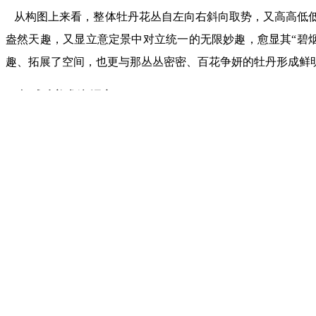
从构图上来看，整体牡丹花丛自左向右斜向取势，又高高低低
盎然天趣，又显立意定景中对立统一的无限妙趣，愈显其“碧
趣、拓展了空间，也更与那丛丛密密、百花争妍的牡丹形成鲜
（文\成功美术馆 冯宜玉）
画家简介：
王俊平，号平平山人，著名画家，黑龙江日报美术
会漫画艺委会名誉主任。
作品曾入选第七届、第十一届全国美术作品展览；入选第二届
夫、日本、韩国等20多个国家展出。出版有《王俊平水墨画
评委，黑龙江省第十三届美展评委等。曾在浙江省桐乡市举办
注： 本站发表文章未标明来源“成功书画家网”文章均来自于网络，如