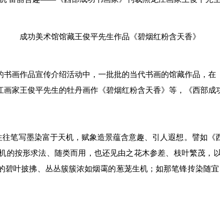
成功美术馆馆藏王俊平先生作品《碧烟红粉含天香》
的书画作品宣传介绍活动中，一批批的当代书画的馆藏作品，在
江画家王俊平先生的牡丹画作《碧烟红粉含天香》等，《西部成
往笔写墨染富于天机，赋象造景蕴含意趣、引人遐想。譬如《
机的按形求法、随类而用，也还见由之花木参差、枝叶繁茂，
的碧叶披拂、丛丛簇簇浓如烟霭的葱茏生机；如那笔锋抟染随宜