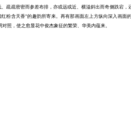
、疏疏密密而参差布排，亦或远或近、横溢斜出而奇侧跌宕，
烟红粉含天香”的趣韵所寄来。再有那画面左上方纵向深入画面
明对照，使之愈显花中俊杰象征的繁荣、华美内蕴来。
编辑，国家一级美术师，中国美术家协会会员，中国美术家协会
、第五届、第七届、第八届、第九届、第十一届、第十二届“子恺
集》《王俊平水墨漫画作品集》等画册。本人被中国美协聘任第十
个人画展。
有侵权，请联系我们删除，联系邮箱：1047780947@qq.co