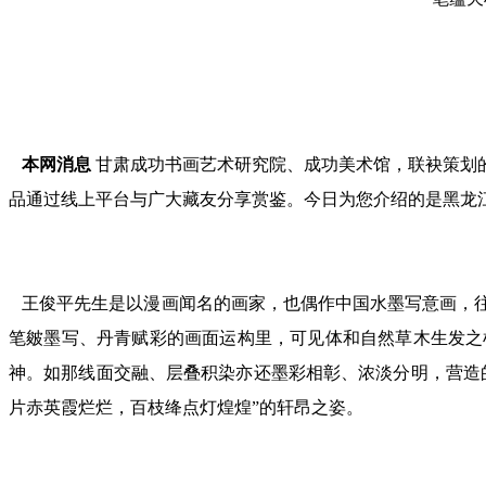
本网消息
甘肃成功书画艺术研究院、成功美术馆，联袂策划
品通过线上平台与广大藏友分享赏鉴。今日为您介绍的是黑龙
王俊平先生是以漫画闻名的画家，也偶作中国水墨写意画，往
笔皴墨写、丹青赋彩的画面运构里，可见体和自然草木生发之
神。如那线面交融、层叠积染亦还墨彩相彰、浓淡分明，营造
片赤英霞烂烂，百枝绛点灯煌煌”的轩昂之姿。