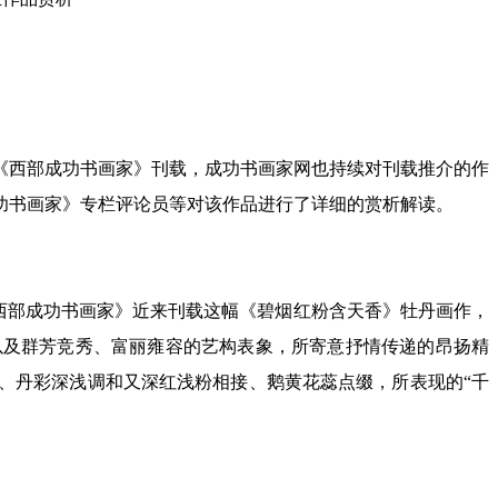
《西部成功书画家》刊载，成功书画家网也持续对刊载推介的作
功书画家》专栏评论员等对该作品进行了详细的赏析解读。
西部成功书画家》近来刊载这幅《碧烟红粉含天香》牡丹画作，
以及群芳竞秀、富丽雍容的艺构表象，所寄意抒情传递的昂扬精
、丹彩深浅调和又深红浅粉相接、鹅黄花蕊点缀，所表现的“千