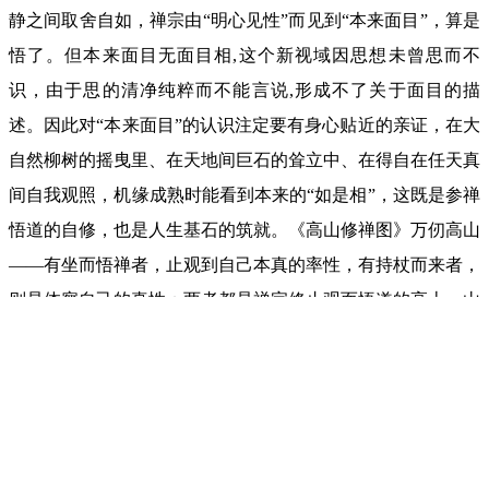
静之间取舍自如，禅宗由“明心见性”而见到“本来面目”，算是
悟了。但本来面目无面目相,这个新视域因思想未曾思而不
识，由于思的清净纯粹而不能言说,形成不了关于面目的描
述。因此对“本来面目”的认识注定要有身心贴近的亲证，在大
自然柳树的摇曳里、在天地间巨石的耸立中、在得自在任天真
间自我观照，机缘成熟时能看到本来的“如是相”，这既是参禅
悟道的自修，也是人生基石的筑就。《高山修禅图》万仞高山
——有坐而悟禅者，止观到自己本真的率性，有持杖而来者，
则是体察自己的真性；两者都是禅宗修止观而悟道的高士。山
峰高耸无涯，人则犹如芥子，纳须弥于芥子的寓意不言而喻。
《幽山修禅图》是幽谷小溪，必须先得开示，树木小草，终见
不生不灭。中国画不是用来进行物理观照的，而是用来整体体
验的，让作者和观众融入其中而获得生命感悟。