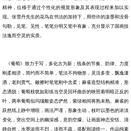
精神，位移于通过个性化的视觉形象及其表现过程来加以实
现。张雪丹先生的花鸟在书法的加持下，用些许的泼墨和没骨
勾勒，见笔、见性，笔笔分明又笔中有象，充分显示了国画技
法逸而空灵的实质。
《葡萄》致力于写，多化古为新；线条的节奏、韵律、力度
刚柔相济，简约而不简单，笔法不拘物形，灵活多变，飘逸潇
洒，老到贯气。皴擦时笔笔刚中含柔；麻雀造型结构精准，形
态洒脱；葡萄枝犹如彩练当空灵回环曲折的映照着明暗正反的
叶，两串葡萄似玛瑙般姿态俨然，紫绿相间将熟未熟。麻雀的
跃然纸上静中增喧，画法严谨，形象生动，枝叶以墨色的浓淡
变化，突出空间上的幽深感，意韵空朦。让画面神态安恬、清
静自然，水墨浓而不烈，淡而不疏，搭配和谐统一。作品纯素