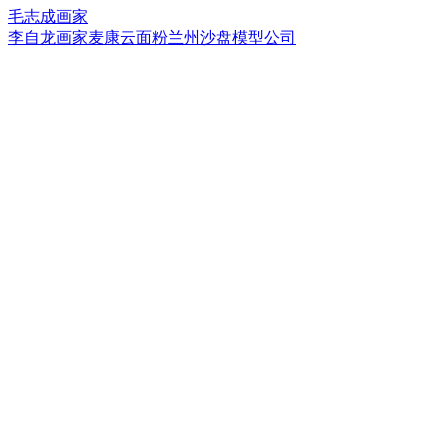
毛志成画家
李自龙画家
麦康云面粉
兰州沙盘模型公司