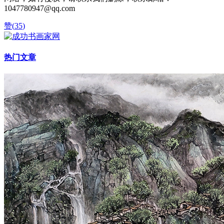
1047780947@qq.com
赞(
35
)
热门文章