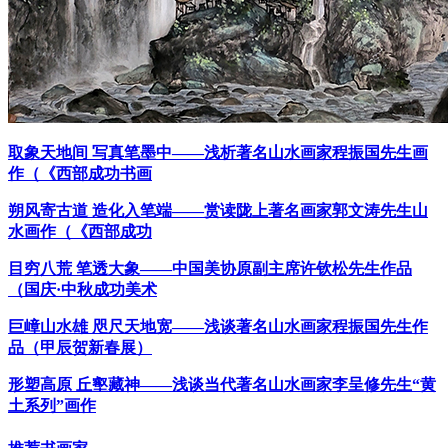
取象天地间 写真笔墨中——浅析著名山水画家程振国先生画
作（《西部成功书画
朔风寄古道 造化入笔端——赏读陇上著名画家郭文涛先生山
水画作（《西部成功
目穷八荒 笔透大象——中国美协原副主席许钦松先生作品
（国庆·中秋成功美术
巨嶂山水雄 咫尺天地宽——浅谈著名山水画家程振国先生作
品（甲辰贺新春展）
形塑高原 丘壑藏神——浅谈当代著名山水画家李呈修先生“黄
土系列”画作