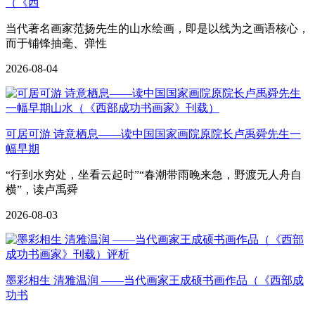
（《西
当代著名画家范扬先生的山水绘画，即是以线为之画语核心，
而于铺锋抽毫、弹性
2026-08-04
可居可游 诗意栖息——读中国国家画院原院长卢禹舜先生一
幅早期
“行到水穷处，坐看云起时”“春潮带雨晚来急，野渡无人舟自
横”，读卢禹舜
2026-08-03
墨彩相生 清雅温润 ——当代画家王成硕书画作品（《西部成
功书