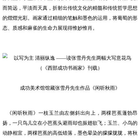
而简远，平淡而天真，折射出传统文化的精髓和传统哲学思想
的熠熠光彩。画家通过精细的笔触和墨色的运用，将葡萄的形
态、质感和麻雀的生命力展现得惟妙惟肖。
成功美术馆馆藏张雪丹先生作品《闲听秋雨》
《闲听秋雨》一枝玉兰由左侧斜出向上，两棵芭蕉蓬勃昂
扬，一只鸟儿立在小芭蕉头避雨却也振翅欲飞；玉兰、小鸟的
动静相宜，两棵芭蕉的高低错落，墨色晕染的朦朦胧胧，将秋