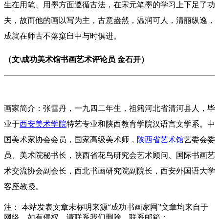
生在用笔、用墨方面遵循古法，在宋元笔墨的学习上下足了功
夫，故而他的画以写为主，古意盎然，温润可人，清丽纵逸，
成就在师古不落窠臼中与时俱进。
（
文\成功美术馆书画艺术评论员 金石开
）
画家简介：张雪丹，一九四二年生，祖籍河北省清河县人，毕
业于
西安美术学院
特艺专业和陕西教育学院汉语言文学系。中
国美术家协会会员，国家高级美术师，
陕西省艺术馆
艺委会委
员、美术院秘书长，陕西省花鸟研究会艺术顾问、国际书画艺
术交流协会副会长，西北书画研究院副院长，西安外国语大学
客座教授。
注： 本站发表文章未标明来源“成功书画家网”文章均来自于
网络，如有侵权，请联系我们删除，联系邮箱：