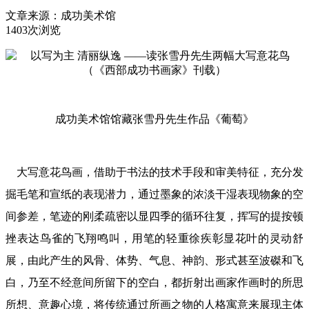
文章来源：
成功美术馆
1403次浏览
成功美术馆馆藏张雪丹先生作品《葡萄》
大写意花鸟画，借助于书法的技术手段和审美特征，充分发
掘毛笔和宣纸的表现潜力，通过墨象的浓淡干湿表现物象的空
间参差，笔迹的刚柔疏密以显四季的循环往复，挥写的提按顿
挫表达鸟雀的飞翔鸣叫，用笔的轻重徐疾彰显花叶的灵动舒
展，由此产生的风骨、体势、气息、神韵、形式甚至波磔和飞
白，乃至不经意间所留下的空白，都折射出画家作画时的所思
所想、意趣心境，将传统通过所画之物的人格寓意来展现主体