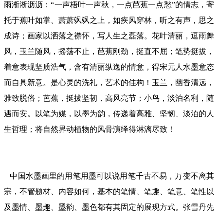
雨淅淅沥沥：“一声梧叶一声秋，一点芭蕉一点愁”的情志，寄
托于蕉叶如掌、萧萧飒飒之上，如疾风穿林，听之有声，思之
成诗；画家以洒落之襟怀，写人生之磊落。花叶清丽，逗雨舞
风，玉兰随风，摇荡不止，芭蕉刚劲，挺直不屈；笔势挺拔，
着意表现坚质浩气，含有清丽纵逸的情意，得宋元人水墨意态
而自具新意。是心灵的洗礼，艺术的佳构！玉兰，幽香清远，
雅致脱俗；芭蕉，挺拔坚韧，高风亮节；小鸟，淡泊名利，随
遇而安。以笔为媒，以墨为韵，传递着高雅、坚韧、淡泊的人
生哲理；将自然界动植物的风骨演绎得淋漓尽致！
中国水墨画里的用笔用墨可以说用笔千古不易，万变不离其
宗，不管题材、内容如何，基本的笔情、笔趣、笔意、笔性以
及墨情、墨趣、墨韵、墨色都有其固定的展现方式。张雪丹先